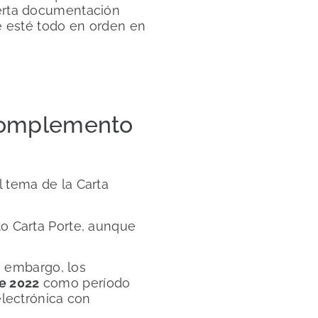
ierta documentación
ue esté todo en orden en
Complemento
l tema de la Carta
to Carta Porte, aunque
in embargo, los
e 2022
como período
electrónica con