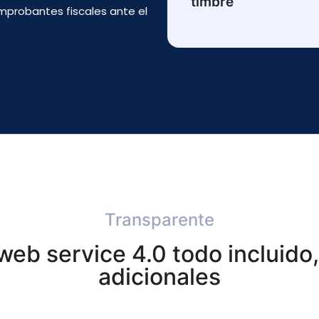
timbre
mprobantes fiscales ante el
Transparente
eb service 4.0 todo incluido,
adicionales