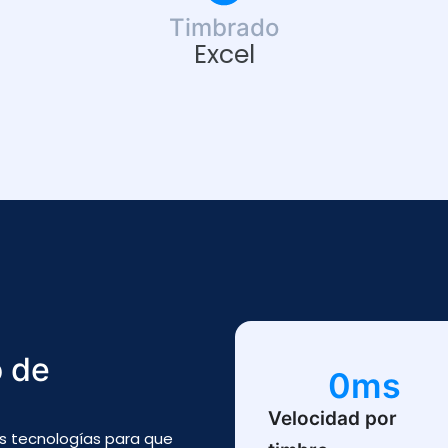
Timbrado
Excel
o de
0
ms
Velocidad por
as tecnologías para que