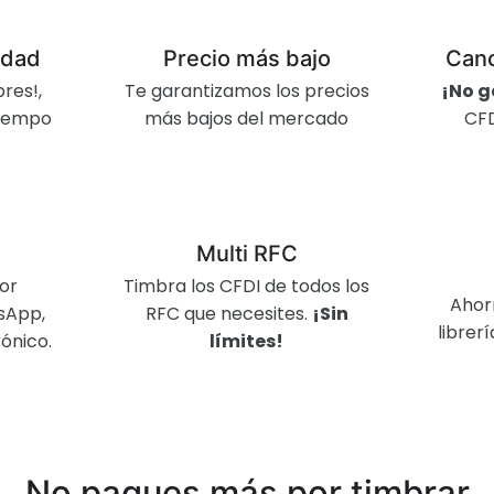
idad
Precio más bajo
Canc
res!,
Te garantizamos los precios
¡No g
 tiempo
más bajos del mercado
CFD
Multi RFC
por
Timbra los CFDI de todos los
Ahor
tsApp,
RFC que necesites.
¡Sin
librer
ónico.
límites!
No pagues más por timbrar