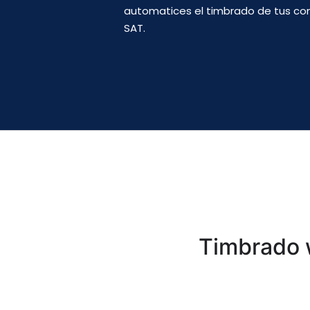
automatices el timbrado de tus co
SAT.
Timbrado w