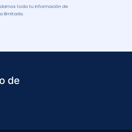
damos toda tu información de
 ilimitada.
so de