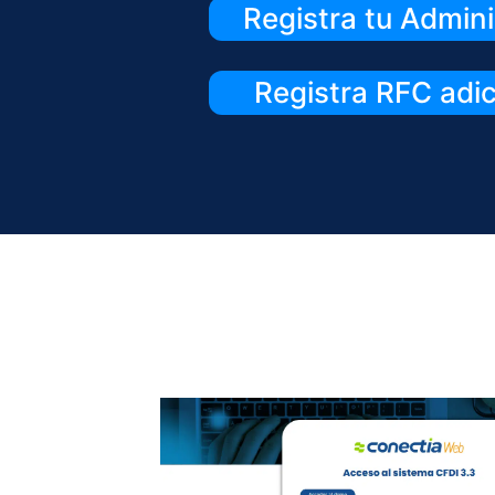
Registra tu Admin
Registra RFC adi