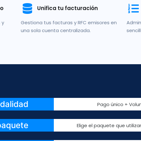
zo
Unifica tu facturación
 y
Gestiona tus facturas y RFC emisores en
Admin
una sola cuenta centralizada.
sencil
dalidad
Pago único + Volu
 paquete
Elige el paquete que utiliz