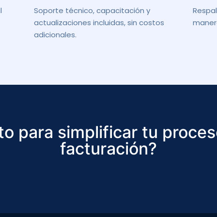
l
Soporte técnico, capacitación y
Respal
actualizaciones incluidas, sin costos
manera
adicionales.
to para simplificar tu proce
facturación?